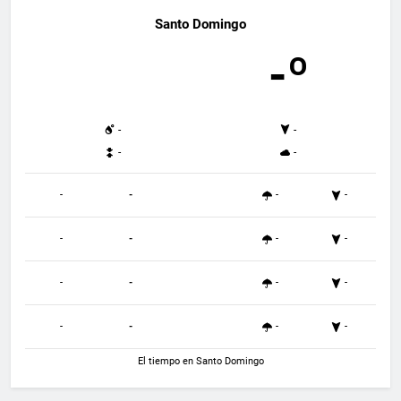
Santo Domingo
-º
-
-
-
-
-
-
-
-
-
-
-
-
-
-
-
-
-
-
-
-
El tiempo en Santo Domingo