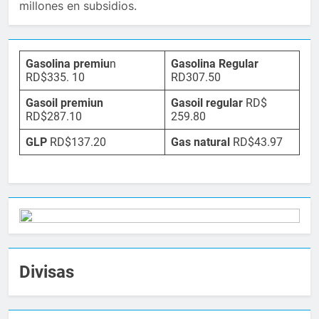
millones en subsidios.
Gasolina premiu
n
Gasolina Regular
RD$335. 10
RD307.50
Gasoil premiun
Gasoil regular
RD$
RD$287.10
259.80
GLP
RD$137.20
Gas natural
RD$43.97
Divisas