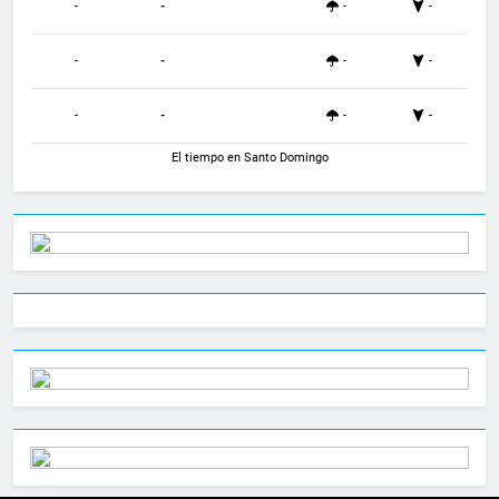
-
-
-
-
-
-
-
-
-
-
-
-
El tiempo en Santo Domingo