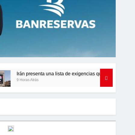
senta una lista de exigencias que EE.UU. debe cumplir para la
rás