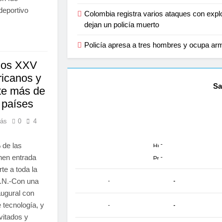
deportivo
Colombia registra varios ataques con explos
dejan un policía muerto
Policía apresa a tres hombres y ocupa ar
 los XXV
icanos y
Sa
te más de
 países
rás
0
4
-
 de las
nen entrada
-
rte a toda la
.N.-Con una
-
-
augural con
 tecnología, y
-
-
vitados y