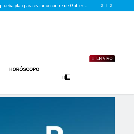
de exigencias que EE.UU. debe cumplir para la
reapertura de Ormuz
rueba plan para evitar un cierre de Gobierno
antes de las elecciones
condiciona la libertad religiosa a la lealtad al
Partido Comunista
s con explosivos a un día de la investidura de
De la Espriella, que dejan un policía muerto
de exigencias que EE.UU. debe cumplir para la
reapertura de Ormuz
rueba plan para evitar un cierre de Gobierno
antes de las elecciones
condiciona la libertad religiosa a la lealtad al
Partido Comunista
s con explosivos a un día de la investidura de
De la Espriella, que dejan un policía muerto
EN VIVO
O
HORÓSCOPO