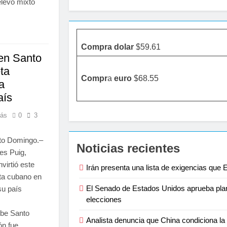
elevo mixto
Compra dolar
$59.61
en Santo
ta
Compr
a
euro
$68.55
a
aís
rás
0
3
nto Domingo.–
Noticias recientes
es Puig,
virtió este
Irán presenta una lista de exigencias que
sta cubano en
El Senado de Estados Unidos aprueba plan 
su país
elecciones
ibe Santo
Analista denuncia que China condiciona la l
ón fue