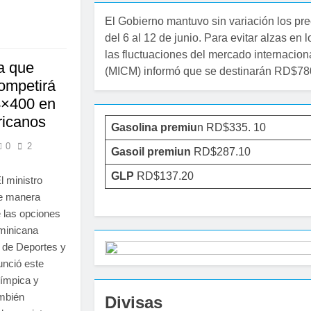
El Gobierno mantuvo sin variación los pre
del 6 al 12 de junio. Para evitar alzas en
las fluctuaciones del mercado internacion
a que
(MICM) informó que se destinarán RD$780
competirá
 4×400 en
ricanos
Gasolina premiu
n RD$335. 10
0
2
Gasoil premiun
RD$287.10
GLP
RD$137.20
 ministro
de manera
e las opciones
minicana
 de Deportes y
unció este
ímpica y
ambién
Divisas