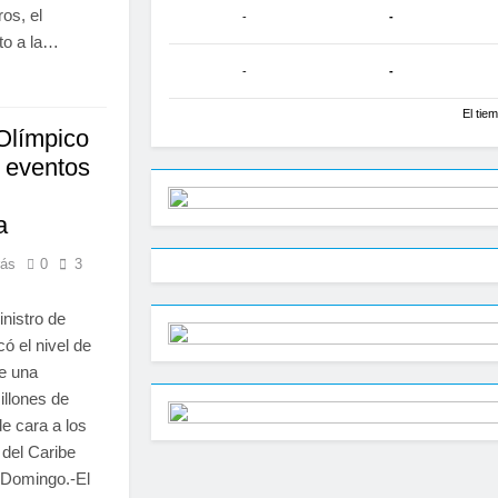
ros, el
-
-
nto a la…
-
-
El tie
 Olímpico
 eventos
a
rás
0
3
inistro de
ó el nivel de
de una
illones de
e cara a los
del Caribe
 Domingo.-El