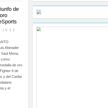
iunfo de
oro
eSports
s
0
2
SANTO
is Abinader
no Saúl Mena,
e como
medalla de oro
Fighter 6 de
s y del Caribe
datario
ta y el