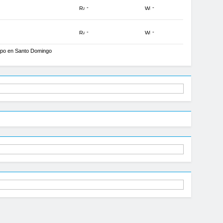
-
-
-
-
mpo en Santo Domingo