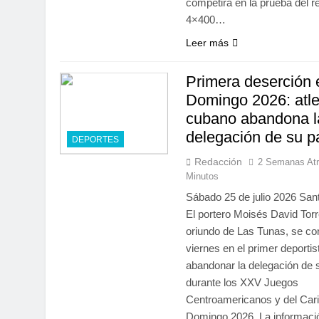
competirá en la prueba del r
4×400…
Leer más
Primera deserción 
Domingo 2026: atle
cubano abandona l
delegación de su p
DEPORTES
Redacción
2 Semanas At
Minutos
Sábado 25 de julio 2026 Sa
El portero Moisés David Torr
oriundo de Las Tunas, se con
viernes en el primer deporti
abandonar la delegación de 
durante los XXV Juegos
Centroamericanos y del Car
Domingo 2026. La informaci