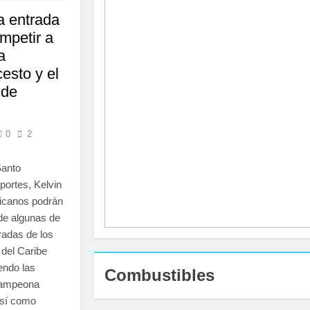
a entrada
ompetir a
a
esto y el
 de
0
2
Santo
portes, Kelvin
nicanos podrán
 de algunas de
adas de los
del Caribe
endo las
Combustibles
 campeona
así como