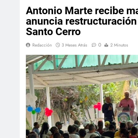
Antonio Marte recibe m
anuncia restructuració
Santo Cerro
0
Redacción
3 Meses Atrás
2 Minutos