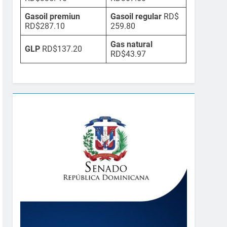
Gasoil premiun
Gasoil regular
RD$
RD$287.10
259.80
Gas natural
GLP
RD$137.20
RD$43.97