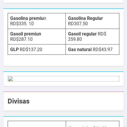
Gasolina premiu
n
Gasolina Regular
RD$335. 10
RD307.50
Gasoil premiun
Gasoil regular
RD$
RD$287.10
259.80
GLP
RD$137.20
Gas natural
RD$43.97
Divisas