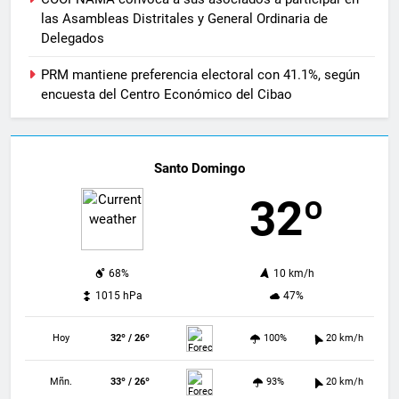
las Asambleas Distritales y General Ordinaria de
Delegados
PRM mantiene preferencia electoral con 41.1%, según
encuesta del Centro Económico del Cibao
Santo Domingo
32º
68%
10 km/h
1015 hPa
47%
Hoy
32º / 26º
100%
20 km/h
Mñn.
33º / 26º
93%
20 km/h