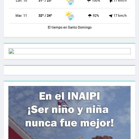
Lun. 10
31º / 23º
100%
17 km/h
Mar. 11
32º / 24º
92%
17 km/h
El tiempo en Santo Domingo