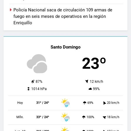
Policía Nacional saca de circulación 109 armas de
fuego en seis meses de operativos en la región
Enriquillo
Santo Domingo
23º
87%
12 km/h
1014 hPa
99%
Hoy
31º / 24º
69%
20 km/h
Mñn.
33º / 24º
100%
18 km/h