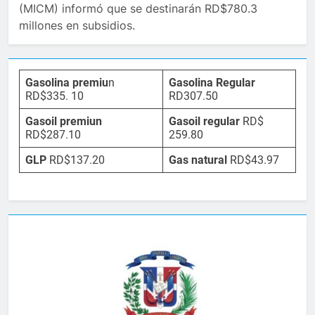
(MICM) informó que se destinarán RD$780.3
millones en subsidios.
Gasolina premiu
n
Gasolina Regular
RD$335. 10
RD307.50
Gasoil premiun
Gasoil regular
RD$
RD$287.10
259.80
GLP
RD$137.20
Gas natural
RD$43.97