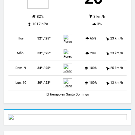
82%
3 km/h
1017 hPa
3%
Hoy
32º / 25º
65%
23 km/h
Mñn.
33º / 25º
20%
23 km/h
Dom. 9
34º / 25º
100%
25 km/h
Lun. 10
30º / 23º
100%
13 km/h
El tiempo en Santo Domingo