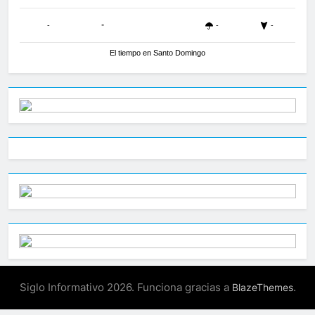
-
-
-
-
El tiempo en Santo Domingo
Siglo Informativo 2026. Funciona gracias a
.
BlazeThemes