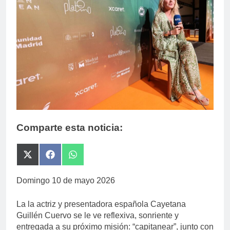
Comparte esta noticia:
Compartir
Compartir
Compartir
en
en
en
X
Facebook
WhatsApp
Domingo 10 de mayo 2026
(Twitter)
La la actriz y presentadora española Cayetana
Guillén Cuervo se le ve reflexiva, sonriente y
entregada a su próximo misión: “capitanear”, junto con