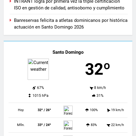
INTRANT logra por primera vez la triple certificación
ISO en gestión de calidad, antisoborno y cumplimiento
Banreservas felicita a atletas dominicanos por histórica
actuación en Santo Domingo 2026
Santo Domingo
32º
67%
8 km/h
1015 hPa
31%
Hoy
32º / 26º
100%
19 km/h
Mñn.
33º / 24º
83%
22 km/h