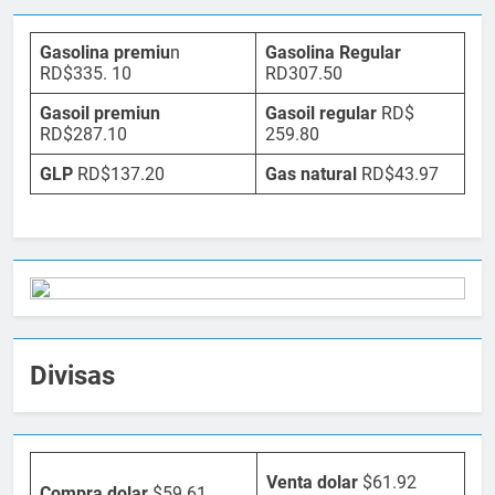
Gasolina premiu
n
Gasolina Regular
RD$335. 10
RD307.50
Gasoil premiun
Gasoil regular
RD$
RD$287.10
259.80
GLP
RD$137.20
Gas natural
RD$43.97
Divisas
Venta dolar
$61.92
Compra dolar
$59.61