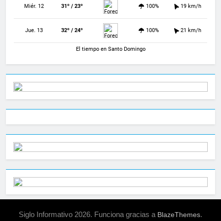
Miér. 12
31º / 23º
100%
19 km/h
Jue. 13
32º / 24º
100%
21 km/h
El tiempo en Santo Domingo
Siglo Informativo 2026. Funciona gracias a
.
BlazeThemes