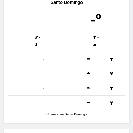
Santo Domingo
-º
-
-
-
-
-
-
-
-
-
-
-
-
-
-
-
-
-
-
-
-
El tiempo en Santo Domingo