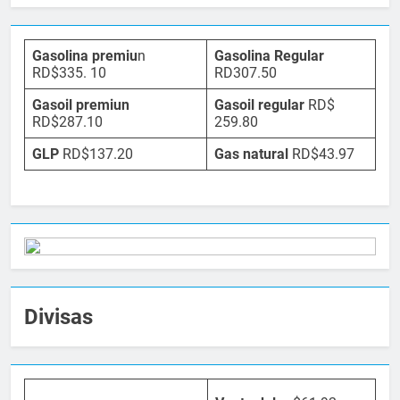
Gasolina premiu
n
Gasolina Regular
RD$335. 10
RD307.50
Gasoil premiun
Gasoil regular
RD$
RD$287.10
259.80
GLP
RD$137.20
Gas natural
RD$43.97
Divisas