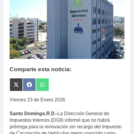
Comparte esta noticia:
Compartir
Compartir
Compartir
en
en
en
X
Facebook
WhatsApp
Viernes 23 de Enero 2026
(Twitter)
Santo Domingo,R.D.-
La Dirección General de
Impuestos Internos (DGII) informó que no habrá
prórroga para la renovación sin recargo del Impuesto
de Circulación de Vehículos mejor conocido como