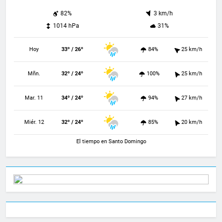
82%
3 km/h
1014 hPa
31%
Hoy
33º / 26º
84%
25 km/h
Mñn.
32º / 24º
100%
25 km/h
Mar. 11
34º / 24º
94%
27 km/h
Miér. 12
32º / 24º
85%
20 km/h
El tiempo en Santo Domingo