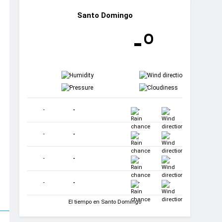
Santo Domingo
-º
-
-
-
-
-
-
-
-
-
-
-
-
-
-
-
-
-
-
-
-
El tiempo en Santo Domingo