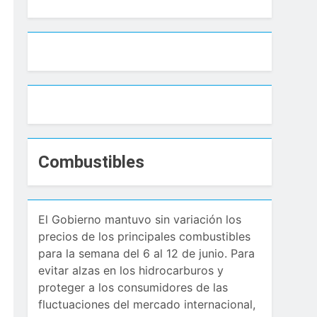
tá detenida
las oportunidades del desarrollo
a a sus nuevas autoridades
integran la nueva dirección
Combustibles
s psicoactivas para fortalecer la
, Elías Piña
El Gobierno mantuvo sin variación los
precios de los principales combustibles
para la semana del 6 al 12 de junio. Para
evitar alzas en los hidrocarburos y
proteger a los consumidores de las
fluctuaciones del mercado internacional,