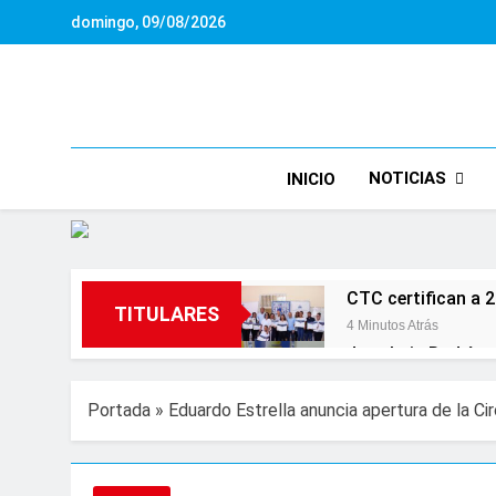
Saltar
domingo, 09/08/2026
al
contenido
NOTICIAS
INICIO
CTC certifican a 2
TITULARES
4 Minutos Atrás
Jean Luis Rodrígue
34 Minutos Atrás
“El futuro comienz
Portada
»
Eduardo Estrella anuncia apertura de la C
1 Hora Atrás
Gloria Reyes asum
1 Hora Atrás