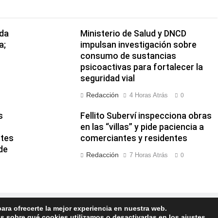
ida
Ministerio de Salud y DNCD
a;
impulsan investigación sobre
consumo de sustancias
psicoactivas para fortalecer la
seguridad vial
Redacción
4 Horas Atrás
0
s
Fellito Suberví inspecciona obras
en las “villas” y pide paciencia a
ntes
comerciantes y residentes
de
Redacción
7 Horas Atrás
0
ara ofrecerte la mejor experiencia en nuestra web.
Siglo Informativo 2026. Funciona gracias a
.
BlazeThemes
 sobre qué cookies utilizamos o desactivarlas en los
ajustes
.