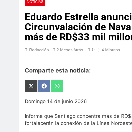
NOTICIAS
Mujer fallece tras
Eduardo Estrella anunci
2 Horas Atrás
INFOTEP fortalece
Circunvalación de Nava
turístico
más de RD$33 mil millo
2 Horas Atrás
Tomás Hernández A
3 Horas Atrás
0
Redacción
2 Meses Atrás
4 Minutos
Luis Abinader es e
3 Horas Atrás
Comparte esta noticia:
Ministerio de Sal
seguridad vial
4 Horas Atrás
Compartir
Compartir
Compartir
Desarrollo de la C
en
en
en
5 Horas Atrás
X
Facebook
WhatsApp
Domingo 14 de junio 2026
(Twitter)
Informa que Santiago concentra más de RD$33
fortalecerán la conexión de la Línea Noroeste