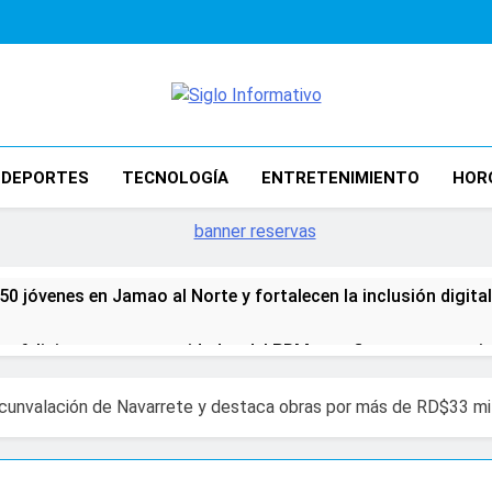
Siglo Informat
Noticias Nacionales E Internacionales
DEPORTES
TECNOLOGÍA
ENTRETENIMIENTO
HOR
50 jóvenes en Jamao al Norte y fortalecen la inclusión digital
z felicita nuevas autoridades del PRM y reafirma compromiso
a hoy”: Santo Domingo 2026 despide su centenario con una cl
ircunvalación de Navarrete y destaca obras por más de RD$33 mi
e la Secretaría Nacional de Organización del PRM para el pe