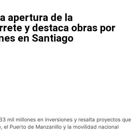
 resultar herida en un incidente en Hatillo Palma; su pareja es
a apertura de la
 competencias para que munícipes de Pedernales aprovechen 
rrete y destaca obras por
nes en Santiago
lberto destaca renovación de la dirección del PRM y felicit
legido presidente del PRM; Deligne Ascención y Juan Garrigó 
ud y DNCD impulsan investigación sobre consumo de sustancia
omunidad y Ejército RD llevan jornada médica y social a Bánica
 mil millones en inversiones y resalta proyectos que
, el Puerto de Manzanillo y la movilidad nacional