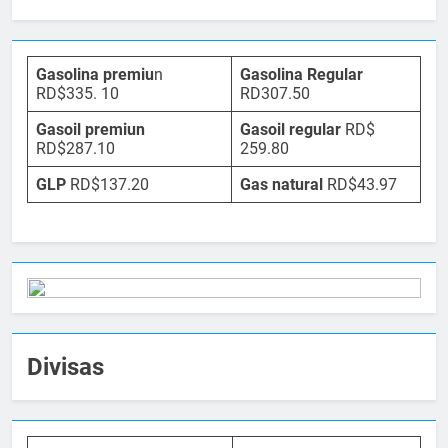
Gasolina premiu
n
Gasolina Regular
RD$335. 10
RD307.50
Gasoil premiun
Gasoil regular
RD$
RD$287.10
259.80
GLP
RD$137.20
Gas natural
RD$43.97
Divisas