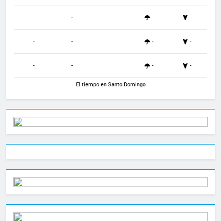
-
-
-
-
-
-
-
-
-
-
-
-
El tiempo en Santo Domingo