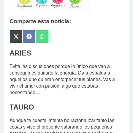
Comparte esta noticia:
Compartir
Compartir
Compartir
en
en
en
X
Facebook
WhatsApp
ARIES
(Twitter)
Evita las discusiones porque lo único que van a
conseguir es quitarte la energía. Da a espalda a
aquellos que quieran entorpecer tus planes. Vas a
vivir el amor con pasión, algo que estabas
necesitando…
TAURO
Aunque te cueste, intenta no racionalizar tanto las
cosas y vive el presente valorando los pequeños