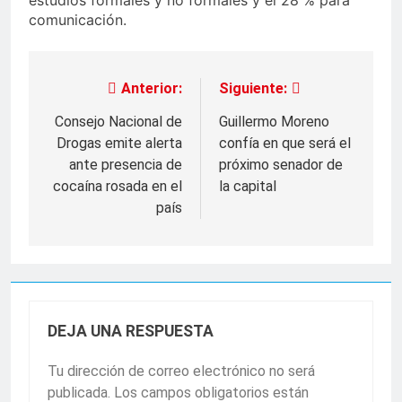
estudios formales y no formales y el 28 % para
comunicación.
Anterior:
Siguiente:
Navegación
de
Consejo Nacional de
Guillermo Moreno
Drogas emite alerta
confía en que será el
entradas
ante presencia de
próximo senador de
cocaína rosada en el
la capital
país
DEJA UNA RESPUESTA
Tu dirección de correo electrónico no será
publicada.
Los campos obligatorios están