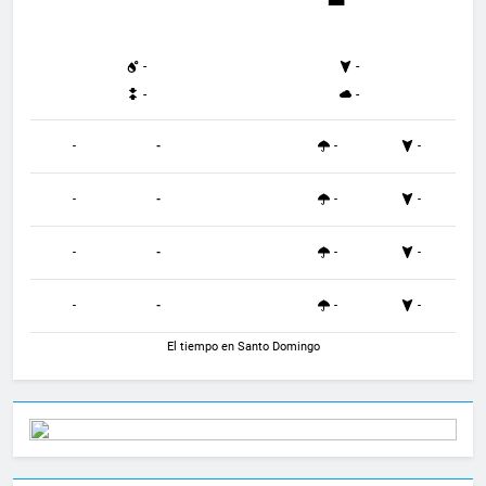
-º
-
-
-
-
-
-
-
-
-
-
-
-
-
-
-
-
-
-
-
-
El tiempo en Santo Domingo