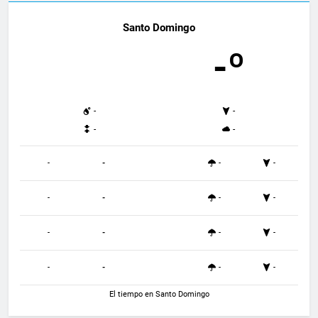
Santo Domingo
-º
-
-
-
-
-
-
-
-
-
-
-
-
-
-
-
-
-
-
-
-
El tiempo en Santo Domingo