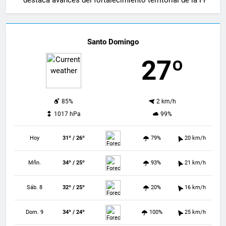
destaca avances del fortalecimiento territorial de la FP
Santo Domingo
27º
85%
2 km/h
1017 hPa
99%
Hoy
31º / 26º
79%
20 km/h
Mñn.
34º / 25º
93%
21 km/h
Sáb. 8
32º / 25º
20%
16 km/h
Dom. 9
34º / 24º
100%
25 km/h