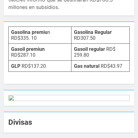
millones en subsidios.
Gasolina premiu
n
Gasolina Regular
RD$335. 10
RD307.50
Gasoil premiun
Gasoil regular
RD$
RD$287.10
259.80
GLP
RD$137.20
Gas natural
RD$43.97
Divisas