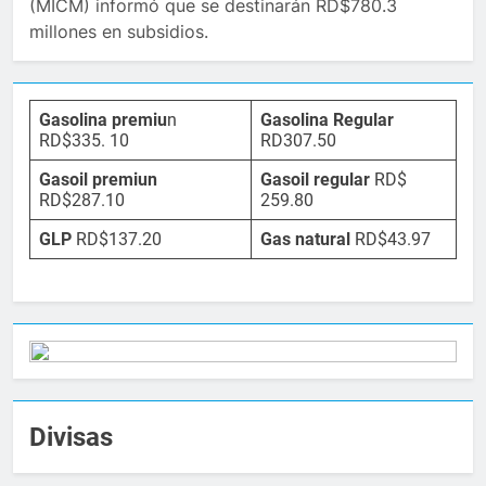
(MICM) informó que se destinarán RD$780.3
millones en subsidios.
Gasolina premiu
n
Gasolina Regular
RD$335. 10
RD307.50
Gasoil premiun
Gasoil regular
RD$
RD$287.10
259.80
GLP
RD$137.20
Gas natural
RD$43.97
Divisas