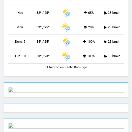
Hoy
32º / 25º
65%
23 km/h
Mñn.
33º / 25º
20%
23 km/h
Dom. 9
34º / 25º
100%
25 km/h
Lun. 10
30º / 23º
100%
13 km/h
El tiempo en Santo Domingo