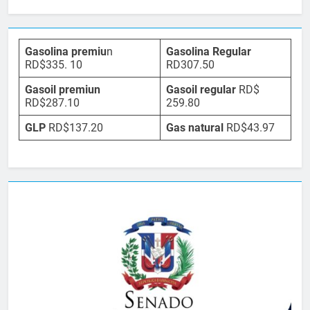
Gasolina premiu
n
Gasolina Regular
RD$335. 10
RD307.50
Gasoil premiun
Gasoil regular
RD$
RD$287.10
259.80
GLP
RD$137.20
Gas natural
RD$43.97