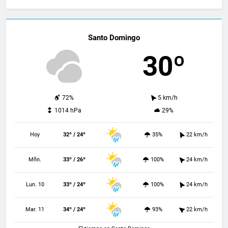
Santo Domingo
30º
72%
5 km/h
1014 hPa
29%
Hoy
32º / 24º
35%
22 km/h
Mñn.
33º / 26º
100%
24 km/h
Lun. 10
33º / 24º
100%
24 km/h
Mar. 11
34º / 24º
93%
22 km/h