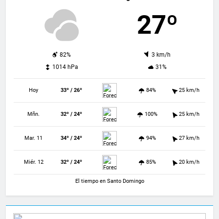
27º
82%
3 km/h
1014 hPa
31%
Hoy
33º / 26º
84%
25 km/h
Mñn.
32º / 24º
100%
25 km/h
Mar. 11
34º / 24º
94%
27 km/h
Miér. 12
32º / 24º
85%
20 km/h
El tiempo en Santo Domingo