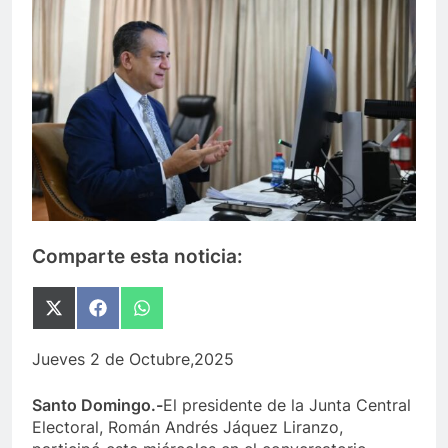
Comparte esta noticia:
Compartir
Compartir
Compartir
en
en
en
X
Facebook
WhatsApp
Jueves 2 de Octubre,2025
(Twitter)
Santo Domingo.-
El presidente de la Junta Central
Electoral, Román Andrés Jáquez Liranzo,