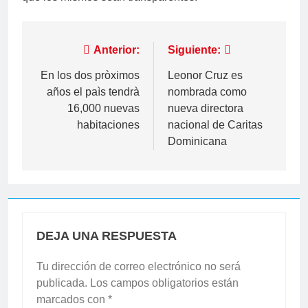
Navegación
Anterior:
Siguiente:
de
En los dos pròximos
Leonor Cruz es
años el paìs tendrà
nombrada como
entradas
16,000 nuevas
nueva directora
habitaciones
nacional de Caritas
Dominicana
DEJA UNA RESPUESTA
Tu dirección de correo electrónico no será
publicada.
Los campos obligatorios están
marcados con
*