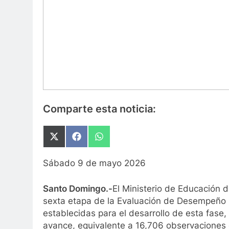
Comparte esta noticia:
Compartir
Compartir
Compartir
en
en
en
X
Facebook
WhatsApp
Sábado 9 de mayo 2026
(Twitter)
Santo Domingo.-
El Ministerio de Educación 
sexta etapa de la Evaluación de Desempeño 
establecidas para el desarrollo de esta fase
avance, equivalente a 16,706 observaciones 