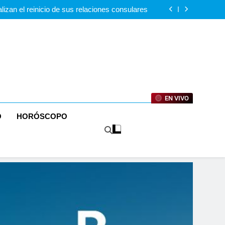
érdidas la conversación que el país aún tiene
pendiente
lizan el reinicio de sus relaciones consulares
te amenaza de la peste porcina africana en la
República Dominicana
io Anual Nacional de Poesía Salomé Ureña de
Henríquez 2026
érdidas la conversación que el país aún tiene
pendiente
lizan el reinicio de sus relaciones consulares
te amenaza de la peste porcina africana en la
República Dominicana
io Anual Nacional de Poesía Salomé Ureña de
Henríquez 2026
EN VIVO
O
HORÓSCOPO