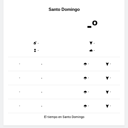
Santo Domingo
-º
-
-
-
-
-
-
-
-
-
-
-
-
-
-
-
-
-
-
-
-
El tiempo en Santo Domingo