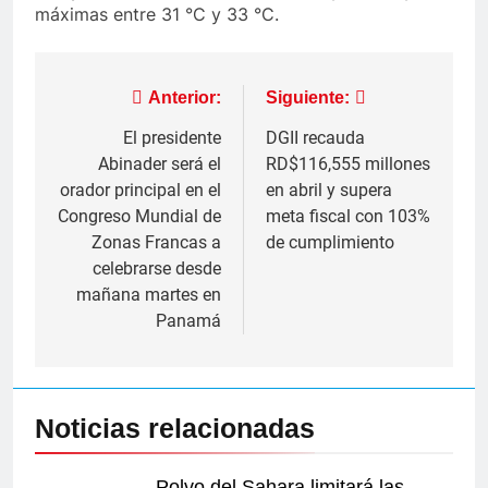
máximas entre 31 °C y 33 °C.
Navegación
Anterior:
Siguiente:
de
El presidente
DGII recauda
Abinader será el
RD$116,555 millones
entradas
orador principal en el
en abril y supera
Congreso Mundial de
meta fiscal con 103%
Zonas Francas a
de cumplimiento
celebrarse desde
mañana martes en
Panamá
Noticias relacionadas
Polvo del Sahara limitará las