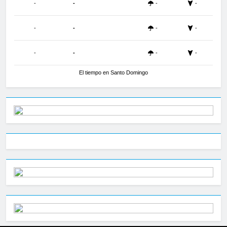
-
-
-
-
-
-
-
-
-
-
-
-
El tiempo en Santo Domingo