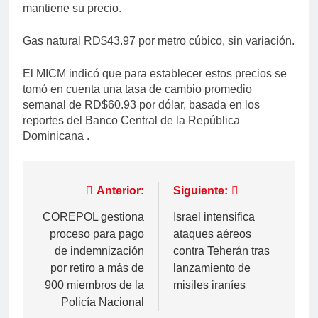
mantiene su precio.
Gas natural RD$43.97 por metro cúbico, sin variación.
El MICM indicó que para establecer estos precios se
tomó en cuenta una tasa de cambio promedio
semanal de RD$60.93 por dólar, basada en los
reportes del Banco Central de la República
Dominicana .
Navegación
Anterior:
Siguiente:
de
COREPOL gestiona
Israel intensifica
proceso para pago
ataques aéreos
entradas
de indemnización
contra Teherán tras
por retiro a más de
lanzamiento de
900 miembros de la
misiles iraníes
Policía Nacional