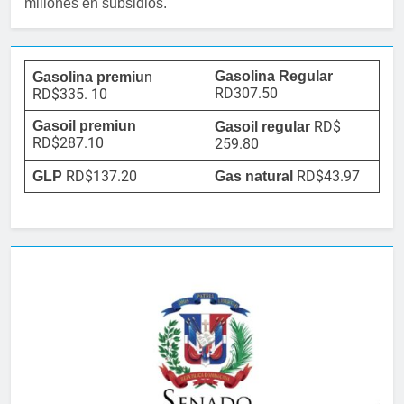
millones en subsidios.
n
Gasolina Regular
Gasolina premiu
RD307.50
RD$335. 10
Gasoil premiun
RD$
Gasoil regular
RD$287.10
259.80
RD$137.20
RD$43.97
GLP
Gas natural