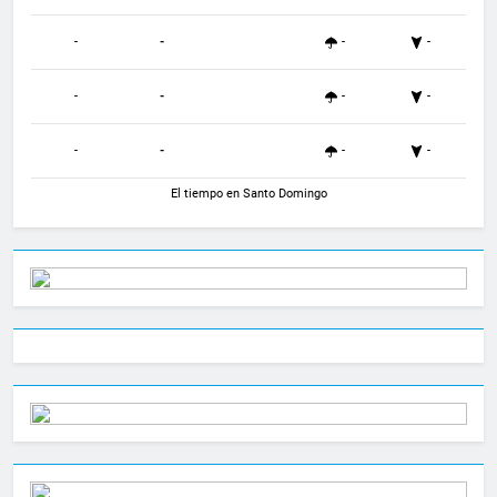
-
-
-
-
-
-
-
-
-
-
-
-
El tiempo en Santo Domingo