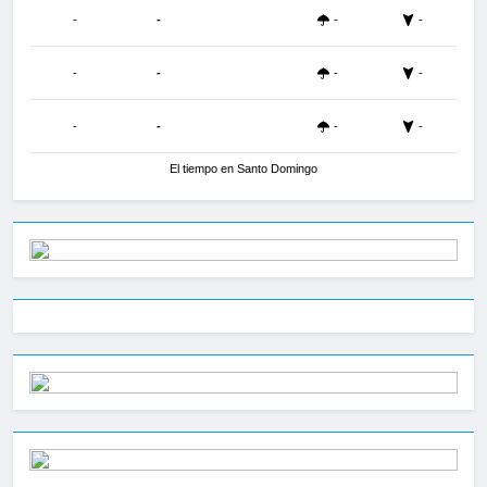
-
-
-
-
-
-
-
-
-
-
-
-
El tiempo en Santo Domingo