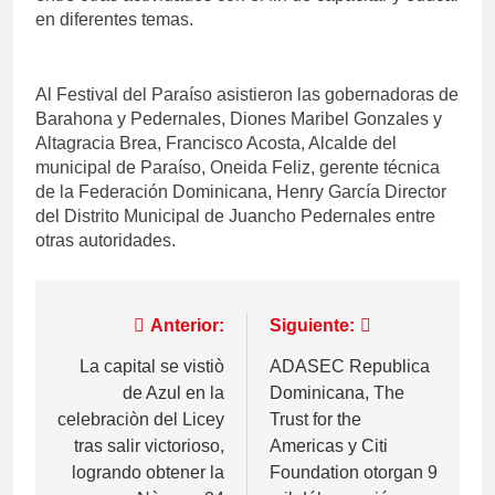
en diferentes temas.
Al Festival del Paraíso asistieron las gobernadoras de
Barahona y Pedernales, Diones Maribel Gonzales y
Altagracia Brea, Francisco Acosta, Alcalde del
municipal de Paraíso, Oneida Feliz, gerente técnica
de la Federación Dominicana, Henry García Director
del Distrito Municipal de Juancho Pedernales entre
otras autoridades.
Navegación
Anterior:
Siguiente:
de
La capital se vistiò
ADASEC Republica
de Azul en la
Dominicana, The
entradas
celebraciòn del Licey
Trust for the
tras salir victorioso,
Americas y Citi
logrando obtener la
Foundation otorgan 9