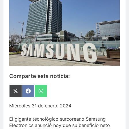
Comparte esta noticia:
Compartir
Compartir
Compartir
en
en
en
X
Facebook
WhatsApp
Miércoles 31 de enero, 2024
(Twitter)
El gigante tecnológico surcoreano Samsung
Electronics anunció hoy que su beneficio neto