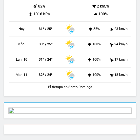
82%
2 km/h
1016 hPa
100%
Hoy
31º / 25º
35%
23 km/h
Mñn.
33º / 25º
100%
24 km/h
Lun. 10
31º / 24º
100%
17 km/h
Mar. 11
32º / 24º
100%
18 km/h
El tiempo en Santo Domingo