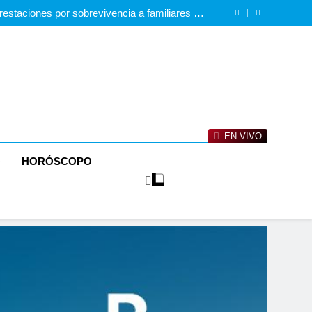
culación 109 armas de fuego en seis meses de
operativos en la región Enriquillo
restaciones por sobrevivencia a familiares de
gentes fallecidos en el cumplimiento del deber
ntelan red internacional de narcotráfico con
14 allanamientos en tres provincias
al liderazgo cercano que representa Carolina
Mejia
culación 109 armas de fuego en seis meses de
operativos en la región Enriquillo
restaciones por sobrevivencia a familiares de
gentes fallecidos en el cumplimiento del deber
ntelan red internacional de narcotráfico con
14 allanamientos en tres provincias
al liderazgo cercano que representa Carolina
Mejia
EN VIVO
O
HORÓSCOPO