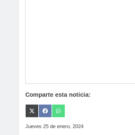
Comparte esta noticia:
Compartir
Compartir
Compartir
en
en
en
X
Facebook
WhatsApp
Jueves 25 de enero, 2024
(Twitter)