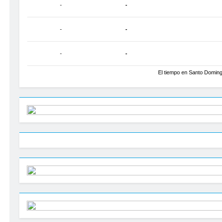
-
-
-
-
-
-
El tiempo en Santo Domin