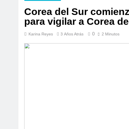
Corea del Sur comienz
para vigilar a Corea de
0
Karina Reyes
3 Años Atrás
2 Minutos