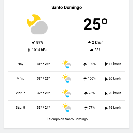
Santo Domingo
25º
89%
2 km/h
1014 hPa
23%
Hoy
31º / 25º
100%
17 km/h
Mñn.
32º / 26º
100%
20 km/h
Vier. 7
32º / 25º
73%
20 km/h
Sáb. 8
32º / 24º
77%
16 km/h
El tiempo en Santo Domingo