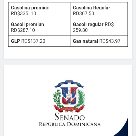
Gasolina premiu
n
Gasolina Regular
RD$335. 10
RD307.50
Gasoil premiun
Gasoil regular
RD$
RD$287.10
259.80
GLP
RD$137.20
Gas natural
RD$43.97