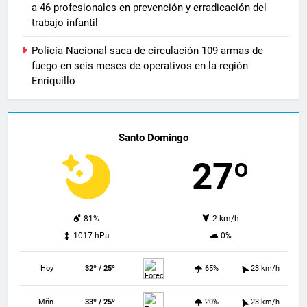
a 46 profesionales en prevención y erradicación del
trabajo infantil
Policía Nacional saca de circulación 109 armas de
fuego en seis meses de operativos en la región
Enriquillo
Santo Domingo
27º
81%
2 km/h
1017 hPa
0%
Hoy
32º / 25º
65%
23 km/h
Mñn.
33º / 25º
20%
23 km/h