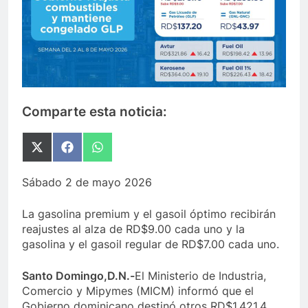
Comparte esta noticia:
Compartir
Compartir
Compartir
en
en
en
X
Facebook
WhatsApp
Sábado 2 de mayo 2026
(Twitter)
La gasolina premium y el gasoil óptimo recibirán
reajustes al alza de RD$9.00 cada uno y la
gasolina y el gasoil regular de RD$7.00 cada uno.
Santo Domingo,D.N.-
El Ministerio de Industria,
Comercio y Mipymes (MICM) informó que el
Gobierno dominicano destinó otros RD$1,421.4