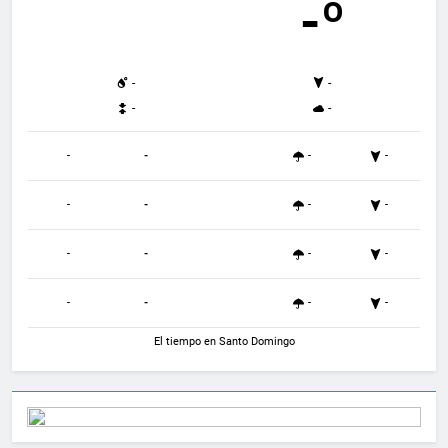
-º
-
-
-
-
-
-
-
-
-
-
-
-
-
-
-
-
-
-
-
-
El tiempo en Santo Domingo