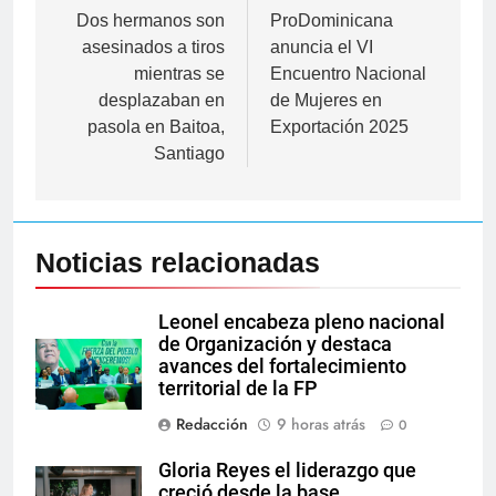
de
Dos hermanos son
ProDominicana
asesinados a tiros
anuncia el VI
entradas
mientras se
Encuentro Nacional
desplazaban en
de Mujeres en
pasola en Baitoa,
Exportación 2025
Santiago
Noticias relacionadas
Leonel encabeza pleno nacional
de Organización y destaca
avances del fortalecimiento
territorial de la FP
Redacción
9 horas atrás
0
Gloria Reyes el liderazgo que
creció desde la base