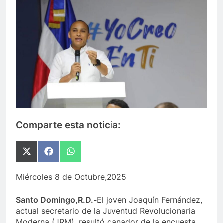
Comparte esta noticia:
Compartir
Compartir
Compartir
en
en
en
X
Facebook
WhatsApp
Miércoles 8 de Octubre,2025
(Twitter)
Santo Domingo,R.D.-
El joven Joaquín Fernández,
actual secretario de la Juventud Revolucionaria
Moderna (JRM), resultó ganador de la encuesta