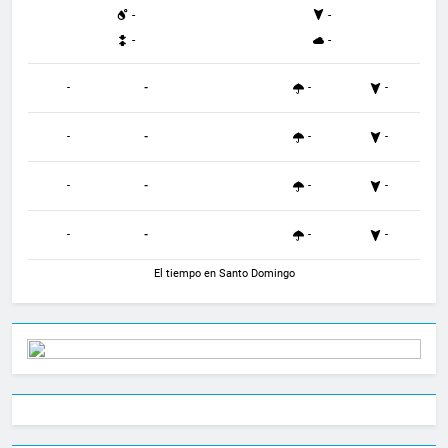
-
-
-
-
-
-
-
-
-
-
-
-
-
-
-
-
-
-
-
-
El tiempo en Santo Domingo