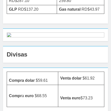
RD$287.10
259.80
GLP
RD$137.20
Gas natural
RD$43.97
Divisas
Venta dolar
$61.92
Compra dolar
$59.61
Compr
a
euro
$68.55
Venta
euro
$73.23