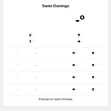
Santo Domingo
-º
-
-
-
-
-
-
-
-
-
-
-
-
-
-
-
-
-
-
-
-
El tiempo en Santo Domingo