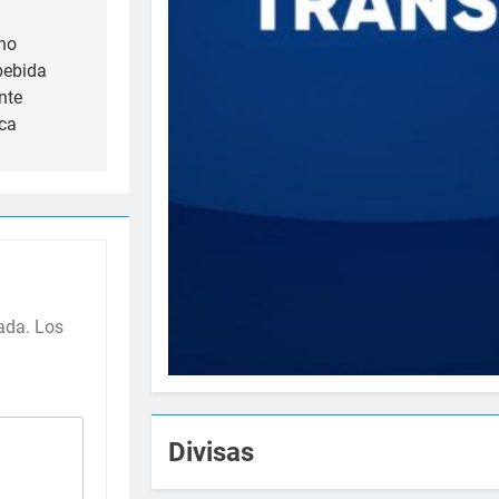
no
bebida
nte
ica
ada.
Los
Divisas