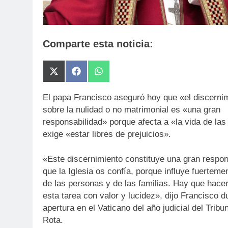
Comparte esta noticia:
Compartir
Compartir
Compartir
en
en
en
X
Facebook
WhatsApp
El papa Francisco aseguró hoy que «el discerni
(Twitter)
sobre la nulidad o no matrimonial es «una gran
responsabilidad» porque afecta a «la vida de la
exige «estar libres de prejuicios».
«Este discernimiento constituye una gran respon
que la Iglesia os confía, porque influye fuerteme
de las personas y de las familias. Hay que hacer
esta tarea con valor y lucidez», dijo Francisco d
apertura en el Vaticano del año judicial del Tribun
Rota.