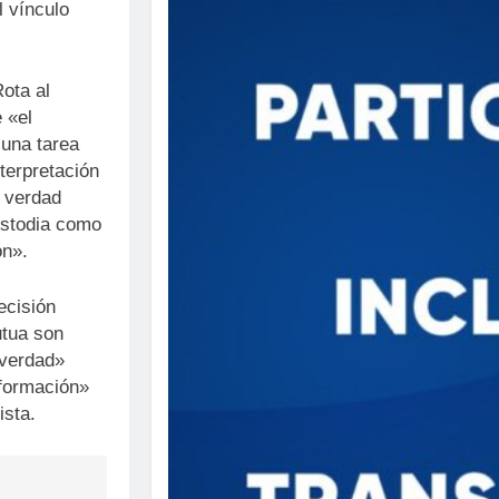
l vínculo
Rota al
 «el
 una tarea
terpretación
a verdad
custodia como
ón».
ecisión
utua son
 verdad»
 formación»
ista.