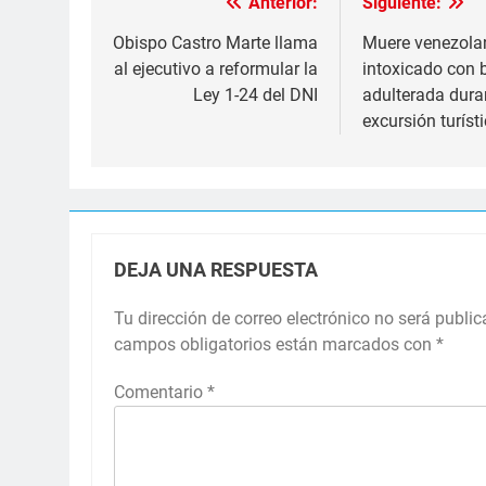
Anterior:
Siguiente:
Navegación
de
Obispo Castro Marte llama
Muere venezola
al ejecutivo a reformular la
intoxicado con 
entradas
Ley 1-24 del DNI
adulterada dura
excursión turíst
DEJA UNA RESPUESTA
Tu dirección de correo electrónico no será public
campos obligatorios están marcados con
*
Comentario
*