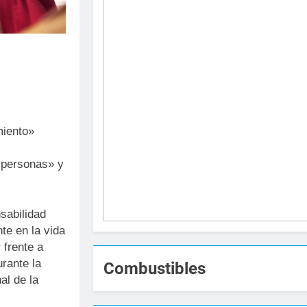
miento»
s personas» y
sabilidad
nte en la vida
 frente a
urante la
Combustibles
al de la