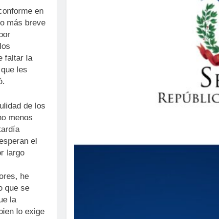
 conforme en
eso más breve
por
los
faltar la
 que les
ó.
ulidad de los
 no menos
tardía
 esperan el
r largo
ores, he
o que se
ue la
ien lo exige