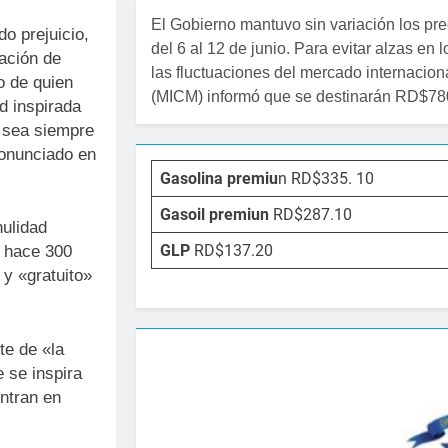
El Gobierno mantuvo sin variación los pre
do prejuicio,
del 6 al 12 de junio. Para evitar alzas en
ración de
las fluctuaciones del mercado internacion
mo de quien
(MICM) informó que se destinarán RD$780
d inspirada
a sea siempre
ronunciado en
Gasolina premiu
n RD$335. 10
Gasoil premiun
RD$287.10
nulidad
GLP
RD$137.20
e hace 300
 y «gratuito»
te de «la
 se inspira
entran en