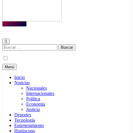
EN VIVO
Siglo Informativo
Noticias nacionales e internacionales
Buscar:
Menú
Inicio
Noticias
Nacionales
Internacionales
Política
Economía
Justicia
Deportes
Tecnología
Entretenimiento
Horóscopo