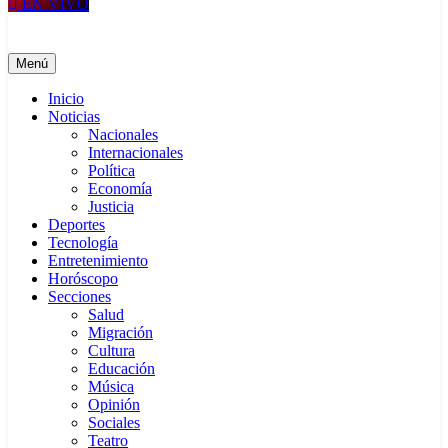
EN VIVO
Siglo Informativo
Noticias nacionales e internacionales
Menú
Inicio
Noticias
Nacionales
Internacionales
Política
Economía
Justicia
Deportes
Tecnología
Entretenimiento
Horóscopo
Secciones
Salud
Migración
Cultura
Educación
Música
Opinión
Sociales
Teatro