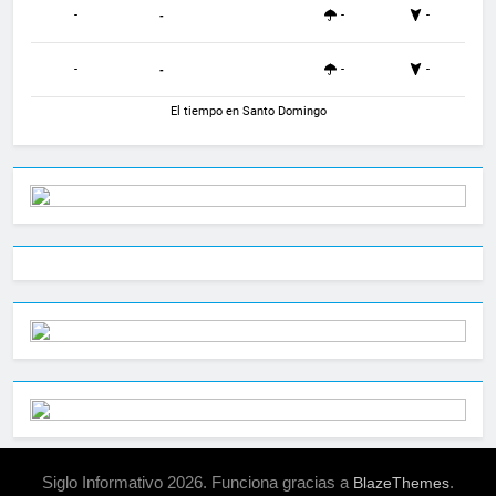
-
-
-
-
-
-
-
-
El tiempo en Santo Domingo
Siglo Informativo 2026. Funciona gracias a
.
BlazeThemes