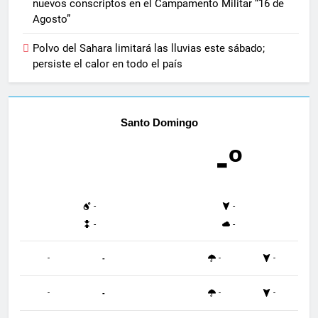
nuevos conscriptos en el Campamento Militar “16 de
Agosto”
Polvo del Sahara limitará las lluvias este sábado;
persiste el calor en todo el país
Santo Domingo
-º
-
-
-
-
-
-
-
-
-
-
-
-