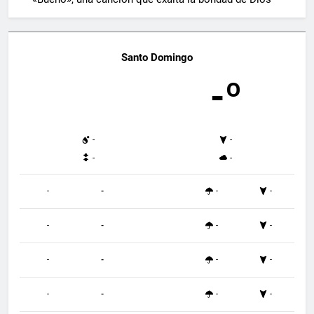
Santo Domingo
-º
-
-
-
-
-
-
-
-
-
-
-
-
-
-
-
-
-
-
-
-