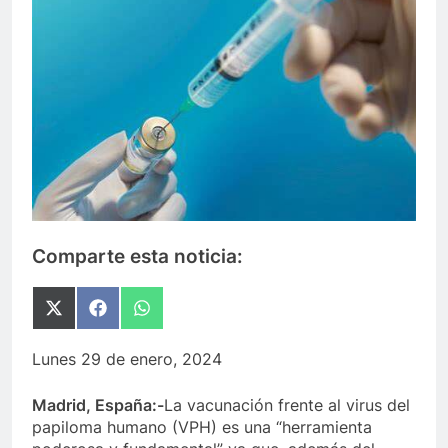
Comparte esta noticia:
Compartir
Compartir
Compartir
en
en
en
X
Facebook
WhatsApp
Lunes 29 de enero, 2024
(Twitter)
Madrid, España:-
La vacunación frente al virus del
papiloma humano (VPH) es una “herramienta