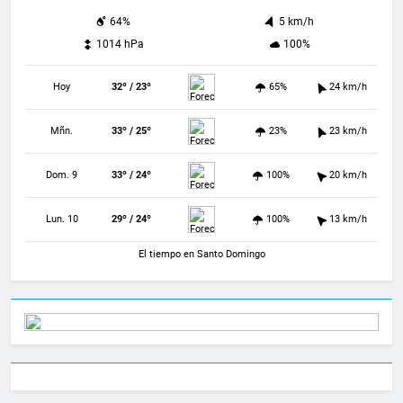
64%
5 km/h
1014 hPa
100%
Hoy
32º / 23º
65%
24 km/h
Mñn.
33º / 25º
23%
23 km/h
Dom. 9
33º / 24º
100%
20 km/h
Lun. 10
29º / 24º
100%
13 km/h
El tiempo en Santo Domingo