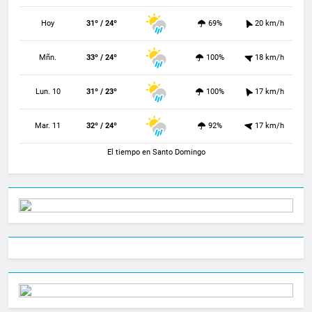
Hoy
31º / 24º
69%
20 km/h
Mñn.
33º / 24º
100%
18 km/h
Lun. 10
31º / 23º
100%
17 km/h
Mar. 11
32º / 24º
92%
17 km/h
El tiempo en Santo Domingo