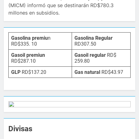
(MICM) informó que se destinarán RD$780.3
millones en subsidios.
Gasolina premiu
n
Gasolina Regular
RD$335. 10
RD307.50
Gasoil premiun
Gasoil regular
RD$
RD$287.10
259.80
GLP
RD$137.20
Gas natural
RD$43.97
Divisas