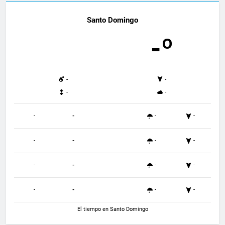
Santo Domingo
-º
-
-
-
-
-
-
-
-
-
-
-
-
-
-
-
-
-
-
-
-
El tiempo en Santo Domingo